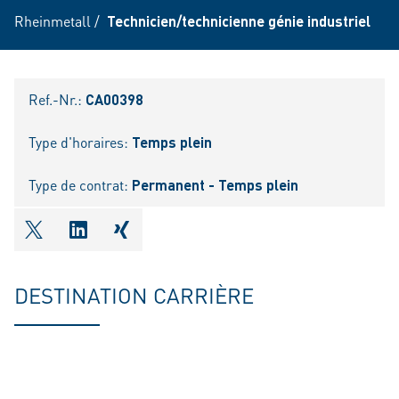
Rheinmetall
/
Technicien/technicienne génie industriel
Ref.-Nr.:
CA00398
Type d'horaires:
Temps plein
Type de contrat:
Permanent - Temps plein
shareOntwitter
shareOnlinkedIn
shareOnxing
DESTINATION CARRIÈRE