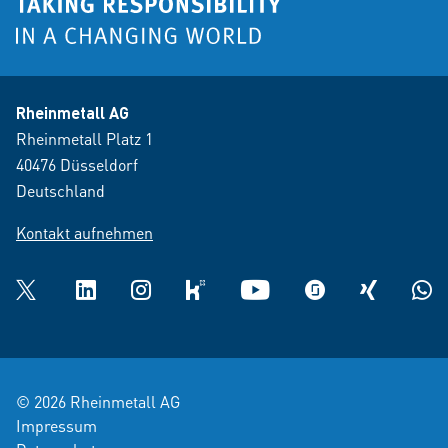
Rheinmetall AG
Rheinmetall Platz 1
40476 Düsseldorf
Deutschland
Kontakt aufnehmen
Twitter
LinkedIn
Instagram
kununu
YouTube
glassdoor
XING
What
© 2026 Rheinmetall AG
Impressum