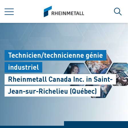
jumpToMain
siteLogo
MENÜ
Such
Technicien/technicienne génie
industriel
Rheinmetall Canada Inc. in Saint-
Jean-sur-Richelieu (Québec)