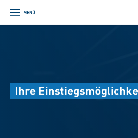
jumpToMain
MENÜ
Ihre Einstiegsmöglichke