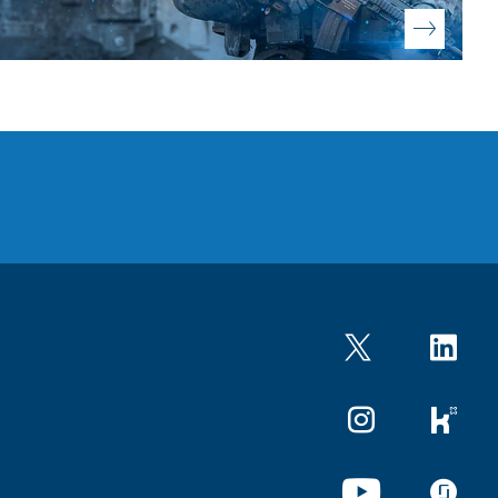
Twitter
LinkedIn
Instagram
kununu
YouTube
glassdo