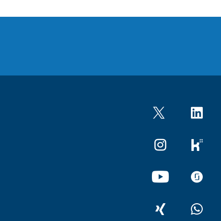
Twitter
LinkedIn
Instagram
kununu
YouTube
glassdo
XING
WhatsA