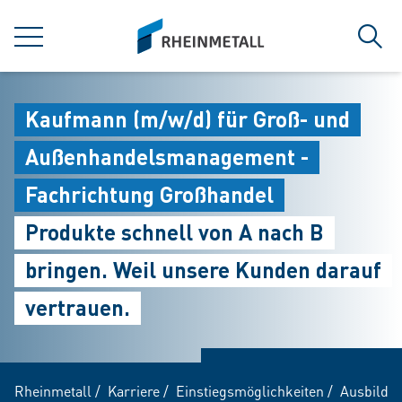
jumpToMain
siteLogo
MENÜ
Such
Kaufmann (m/w/d) für Groß- und
Außenhandelsmanagement -
Fachrichtung Großhandel
Produkte schnell von A nach B
bringen. Weil unsere Kunden darauf
vertrauen.
Rheinmetall
/
Karriere
/
Einstiegsmöglichkeiten
/
Ausbildu