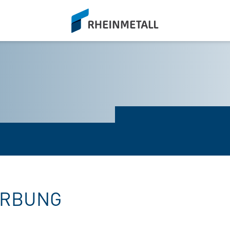
siteLogo
ERBUNG