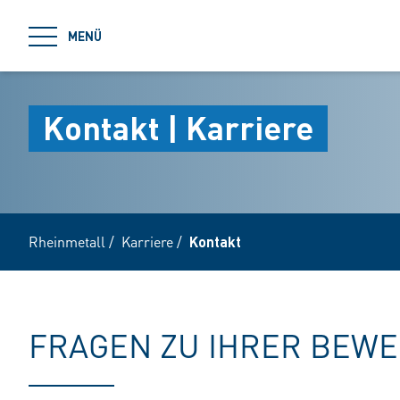
jumpToMain
MENÜ
Kontakt | Karriere
Rheinmetall
/
Karriere
/
Kontakt
FRAGEN ZU IHRER BEW