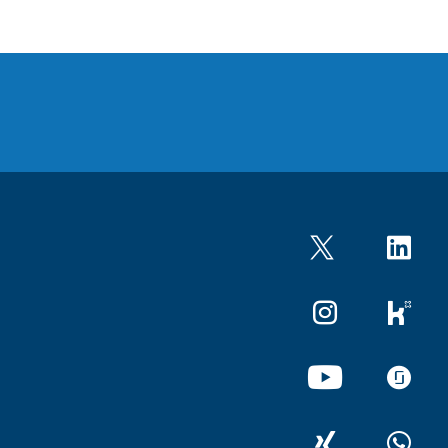
Twitter
LinkedIn
Instagram
kununu
YouTube
glassdo
XING
WhatsA