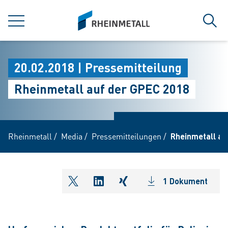
jumpToMain
siteLogo
MENÜ
Such
20.02.2018 | Pressemitteilung
Rheinmetall auf der GPEC 2018
Rheinmetall
/
Media
/
Pressemitteilungen
/
Rheinmetall au
1 Dokument
shareOntwitter
shareOnlinkedIn
shareOnxing