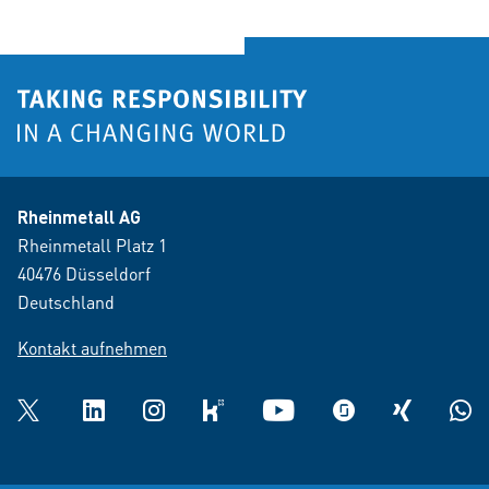
Rheinmetall AG
Rheinmetall Platz 1
40476 Düsseldorf
Deutschland
Kontakt aufnehmen
Twitter
LinkedIn
Instagram
kununu
YouTube
glassdoor
XING
What