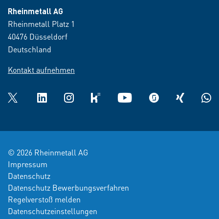
Rheinmetall AG
Rheinmetall Platz 1
40476 Düsseldorf
Deutschland
Kontakt aufnehmen
Twitter
LinkedIn
Instagram
kununu
YouTube
glassdoor
XING
What
© 2026 Rheinmetall AG
Impressum
Datenschutz
Datenschutz Bewerbungsverfahren
Regelverstoß melden
Datenschutzeinstellungen