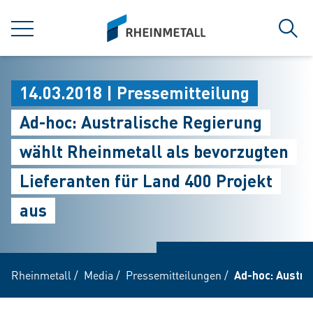
jumpToMain
siteLogo
MENÜ
Such
14.03.2018 | Pressemitteilung
Ad-hoc: Australische Regierung
wählt Rheinmetall als bevorzugten
Lieferanten für Land 400 Projekt
aus
Rheinmetall
/
Media
/
Pressemitteilungen
/
Ad-hoc: Austra