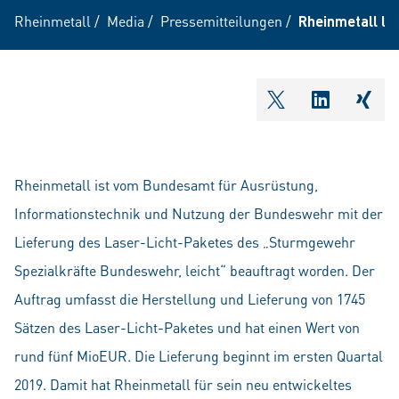
Rheinmetall
/
Media
/
Pressemitteilungen
/
Rheinmetall li
shareOntwitter
shareOnli
shar
Rheinmetall ist vom Bundesamt für Ausrüstung,
Informationstechnik und Nutzung der Bundeswehr mit der
Lieferung des Laser-Licht-Paketes des „Sturmgewehr
Spezialkräfte Bundeswehr, leicht“ beauftragt worden. Der
Auftrag umfasst die Herstellung und Lieferung von 1745
Sätzen des Laser-Licht-Paketes und hat einen Wert von
rund fünf MioEUR. Die Lieferung beginnt im ersten Quartal
2019. Damit hat Rheinmetall für sein neu entwickeltes