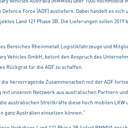
tary Vehicles Australia (RMMVA) über 1000 hochmobile 
n Defence Force (ADF) ausliefern. Dabei handelt es sich
jektes Land 121 Phase 3B. Die Lieferungen sollen 2019 
 des Bereiches Rheinmetall Logistikfahrzeuge und Mitgl
ary Vehicles GmbH, betont den Anspruch des Unternehm
hes Rückgrat für die ADF zu schaffen.
f, die hervorragende Zusammenarbeit mit der ADF forts
ng mit unserem Netzwerk aus australischen Partnern und
ie australischen Streitkräfte diese hoch mobilen LKW
in ganz Australien einsetzen können.“
gen Vorhabens Land 121 Phase 3B liefert RMMVA gesch