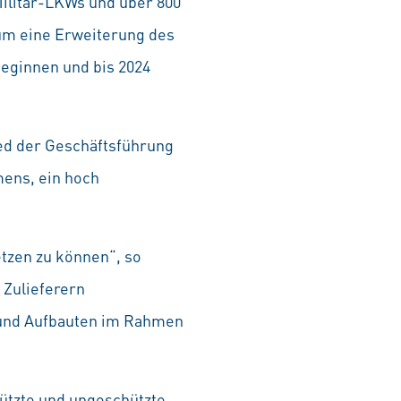
Militär-LKWs und über 800
 um eine Erweiterung des
beginnen und bis 2024
ied der Geschäftsführung
ens, ein hoch
etzen zu können“, so
 Zulieferern
 und Aufbauten im Rahmen
ützte und ungeschützte