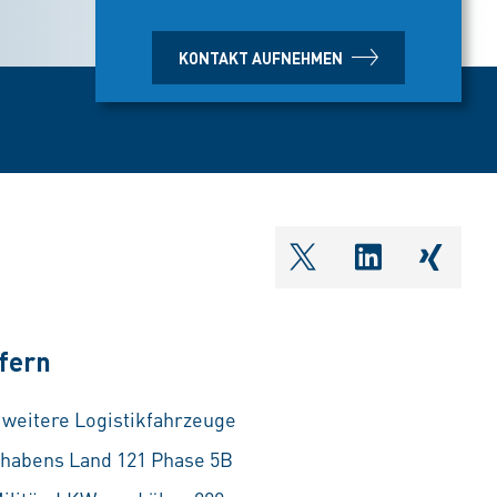
KONTAKT AUFNEHMEN
shareOntwitter
shareOnlin
share
efern
weitere Logistikfahrzeuge
orhabens Land 121 Phase 5B