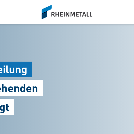
siteLogo
eilung
ehenden
gt