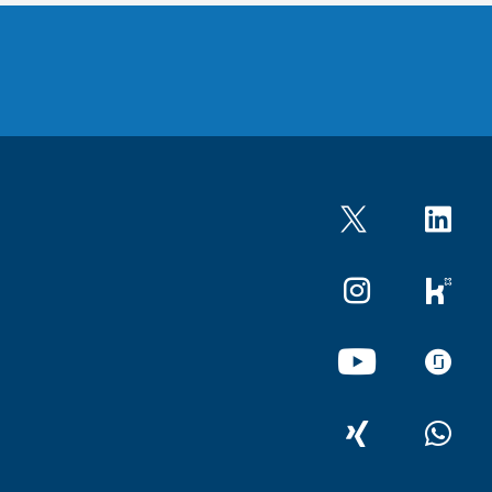
Twitter
LinkedIn
Instagram
kununu
YouTube
glassdo
XING
WhatsA