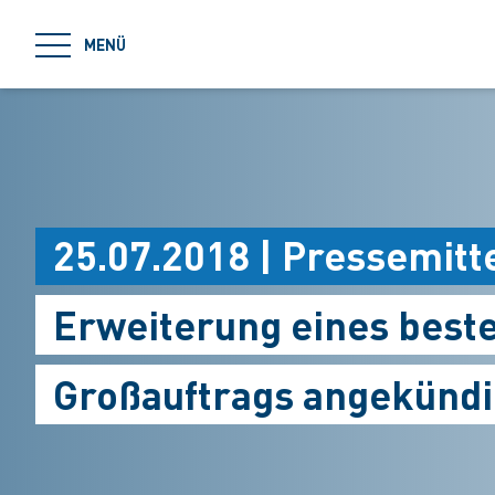
jumpToMain
MENÜ
25.07.2018 | Pressemitt
Erweiterung eines best
Großauftrags angekündi