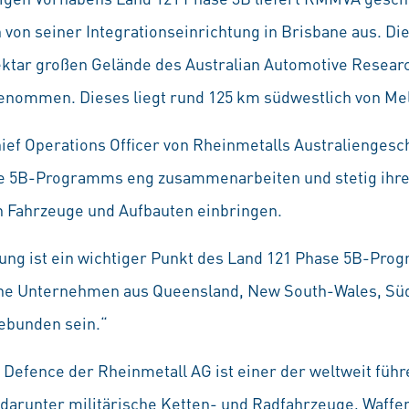
 von seiner Integrationseinrichtung in Brisbane aus. D
tar großen Gelände des Australian Automotive Researc
enommen. Dieses liegt rund 125 km südwestlich von Me
ief Operations Officer von Rheinmetalls Australiengeschä
e 5B-Programms eng zusammenarbeiten und stetig ihre 
 Fahrzeuge und Aufbauten einbringen.
gung ist ein wichtiger Punkt des Land 121 Phase 5B-Pro
che Unternehmen aus Queensland, New South-Wales, Süda
gebunden sein.“
efence der Rheinmetall AG ist einer der weltweit führ
 darunter militärische Ketten- und Radfahrzeuge, Waffe