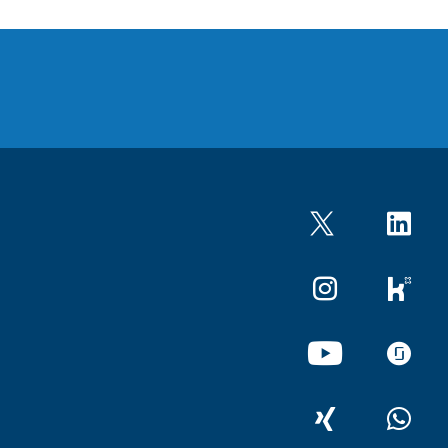
Twitter
LinkedIn
Instagram
kununu
YouTube
glassdo
XING
WhatsA