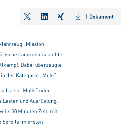
1 Dokument
shareOntwitter
shareOnlinkedIn
shareOnxing
fahrzeug „Mission
ärische Landrobotik stellte
ttkampf. Dabei überzeugte
 in der Kategorie „Mule“.
sch also „Mulis“ oder
e Lasten und Ausrüstung.
ils 30 Minuten Zeit, mit
 bereits im ersten