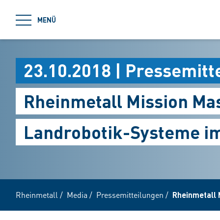
jumpToMain
MENÜ
23.10.2018 | Pressemitt
Rheinmetall Mission Ma
Landrobotik-Systeme i
Rheinmetall
/
Media
/
Pressemitteilungen
/
Rheinmetall 