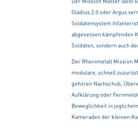
Der Mission Master lässt s
Gladius 2.0 oder Argus ver
Soldatensystem Infanterist
abgesessen kämpfenden Krä
Soldaten, sondern auch den
Der Rheinmetall Mission Ma
modulare, schnell zuzurüs
gehören Nachschub, Überw
Aufklärung oder Fernmelde
Beweglichkeit in jegliche
Kameraden der kleinen K