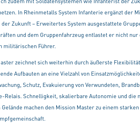
ich zudem mit Soldatensystemen wie Infanterist der Zuk
netzen. In Rheinmetalls System Infanterie ergänzt der 
 der Zukunft – Erweitertes System ausgestattete Gruppe.
ften und dem Gruppenfahrzeug entlastet er nicht nur 
 militärischen Führer.
ster zeichnet sich weiterhin durch äußerste Flexibilität
tende Aufbauten an eine Vielzahl von Einsatzmöglichkei
achung, Schutz, Evakuierung von Verwundeten, Bran
-Relais. Schnelligkeit, skalierbare Autonomie und die
m Gelände machen den Mission Master zu einem starken
ampfgemeinschaft.