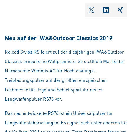
shareOntwitter
shareOnli
shar
Neu auf der IWA&Outdoor Classics 2019
Reload Swiss RS feiert auf der diesjährigen IWA&Outdoor
Classics erneut eine Weltpremiere. So stellt die Marke der
Nitrochemie Wimmis AG für Hochleistungs-
Treibladungspulver auf der größten europäischen
Fachmesse für Jagd und Schießsport ihr neues
Langwaffenpulver RS76 vor.
Das neu entwickelte RS76 ist ein Universalpulver für
Langwaffenlaborierungen. Es eignet sich unter anderen für
die Kaliber .338 Lapua Magnum, 7mm Remington Magnum,