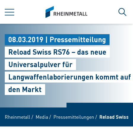
jumpToMain
siteLogo
MENÜ
Such
08.03.2019 | Pressemitteilung
Reload Swiss RS76 – das neue
Universalpulver für
Langwaffenlaborierungen kommt auf
den Markt
Rheinmetall
/
Media
/
Pressemitteilungen
/
Reload Swiss R