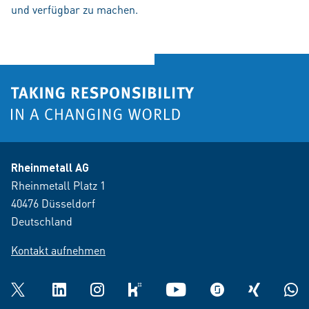
und verfügbar zu machen.
Rheinmetall AG
Rheinmetall Platz 1
40476 Düsseldorf
Deutschland
Kontakt aufnehmen
Twitter
LinkedIn
Instagram
kununu
YouTube
glassdoor
XING
What