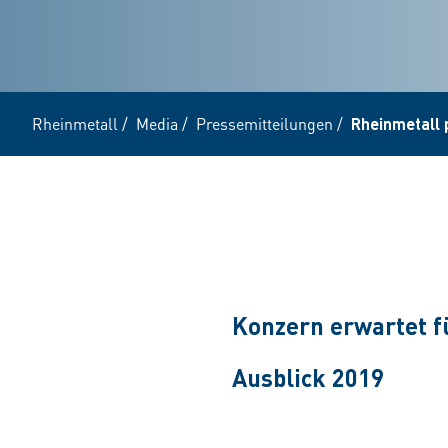
Rheinmetall
/
Media
/
Pressemitteilungen
/
Rheinmetall 
Konzern erwartet f
Ausblick 2019