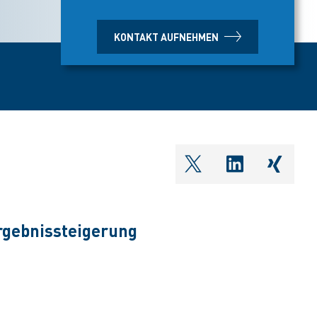
KONTAKT AUFNEHMEN
shareOntwitter
shareOnlin
share
rgebnissteigerung