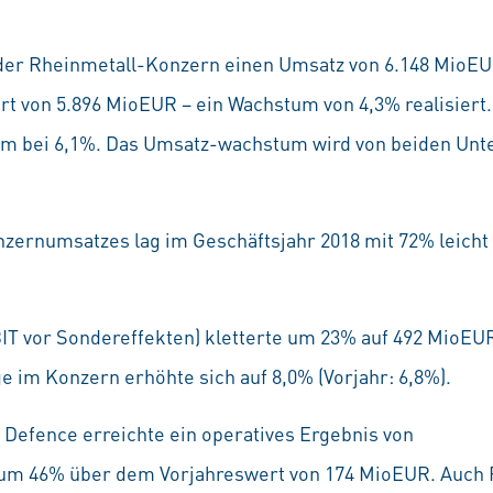
 der Rheinmetall-Konzern einen Umsatz von 6.148 MioEUR
 von 5.896 MioEUR – ein Wachstum von 4,3% realisiert
stum bei 6,1%. Das Umsatz-wachstum wird von beiden U
nzernumsatzes lag im Geschäftsjahr 2018 mit 72% leicht
BIT vor Sondereffekten) kletterte um 23% auf 492 MioE
ge im Konzern erhöhte sich auf 8,0% (Vorjahr: 6,8%).
efence erreichte ein operatives Ergebnis von
 um 46% über dem Vorjahreswert von 174 MioEUR. Auch 