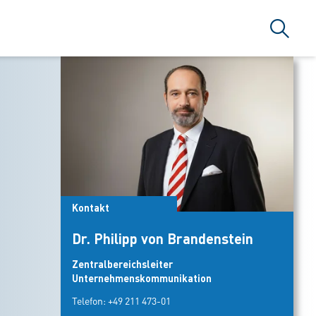
Suche
Kontakt
Dr. Philipp von Brandenstein
Zentralbereichsleiter
Unternehmenskommunikation
Telefon:
+49 211 473-01