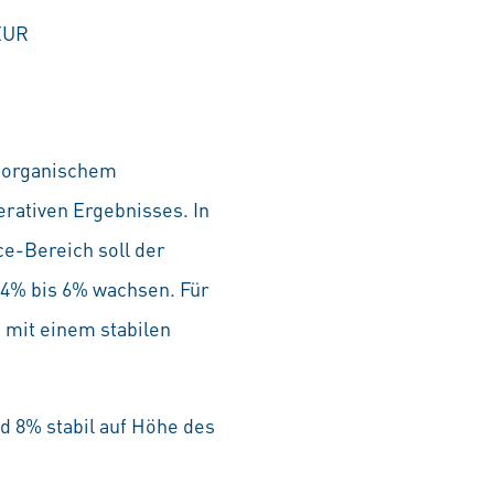
oEUR
m organischem
ativen Ergebnisses. In
ce-Bereich soll der
 4% bis 6% wachsen. Für
 mit einem stabilen
nd 8% stabil auf Höhe des