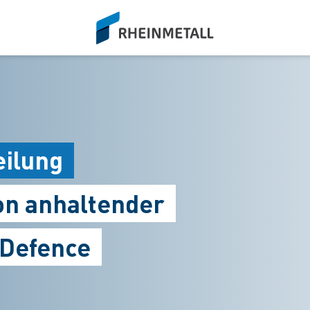
siteLogo
eilung
von anhaltender
Defence