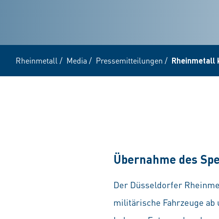
Rheinmetall
/
Media
/
Pressemitteilungen
/
Rheinmetall 
Übernahme des Spez
Der Düsseldorfer Rheinmet
militärische Fahrzeuge ab