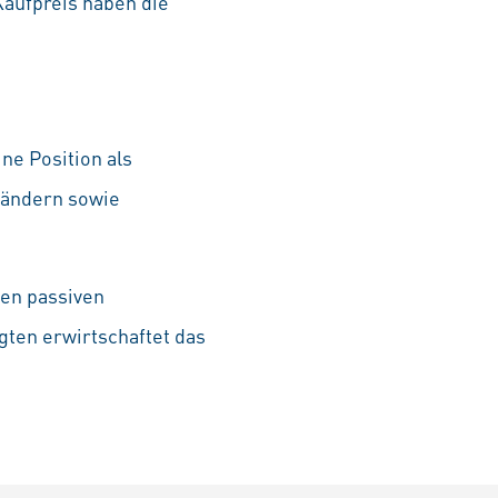
aufpreis haben die
ne Position als
rländern sowie
ten passiven
gten erwirtschaftet das