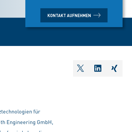
KONTAKT AUFNEHMEN
shareOntwitter
shareOnlin
share
ztechnologien für
roth Engineering GmbH,