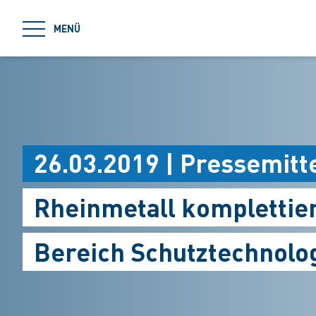
jumpToMain
MENÜ
26.03.2019 | Pressemitt
Rheinmetall komplettiert
Bereich Schutztechnolo