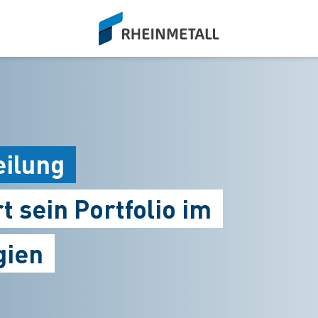
siteLogo
eilung
 sein Portfolio im
gien