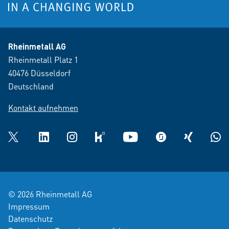
Rheinmetall AG
Rheinmetall Platz 1
40476 Düsseldorf
Deutschland
Kontakt aufnehmen
Twitter
LinkedIn
Instagram
kununu
YouTube
glassdoor
XING
What
© 2026 Rheinmetall AG
Impressum
Datenschutz