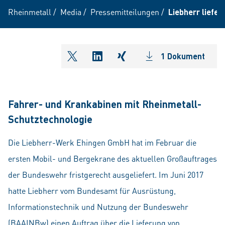
Rheinmetall
/
Media
/
Pressemitteilungen
/
Liebherr liefe
1 Dokument
shareOntwitter
shareOnlinkedIn
shareOnxing
Fahrer- und Krankabinen mit Rheinmetall-
Schutztechnologie
Die Liebherr-Werk Ehingen GmbH hat im Februar die
ersten Mobil- und Bergekrane des aktuellen Großauftrages
der Bundeswehr fristgerecht ausgeliefert. Im Juni 2017
hatte Liebherr vom Bundesamt für Ausrüstung,
Informationstechnik und Nutzung der Bundeswehr
(BAAINBw) einen Auftrag über die Lieferung von