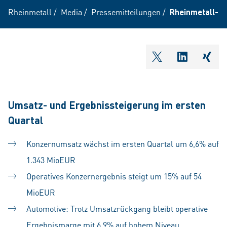
Rheinmetall
/
Media
/
Pressemitteilungen
/
Rheinmetall-Ko
shareOntwitter
shareOnli
shar
Umsatz- und Ergebnissteigerung im ersten
Quartal
Konzernumsatz wächst im ersten Quartal um 6,6% auf
1.343 MioEUR
Operatives Konzernergebnis steigt um 15% auf 54
MioEUR
Automotive: Trotz Umsatzrückgang bleibt operative
Ergebnismarge mit 6,9% auf hohem Niveau