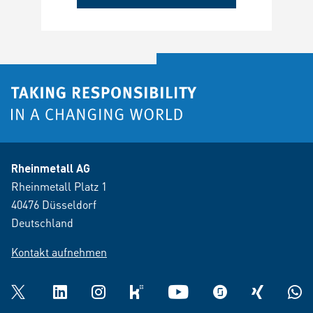
Rheinmetall AG
Rheinmetall Platz 1
40476 Düsseldorf
Deutschland
Kontakt aufnehmen
Twitter
LinkedIn
Instagram
kununu
YouTube
glassdoor
XING
What