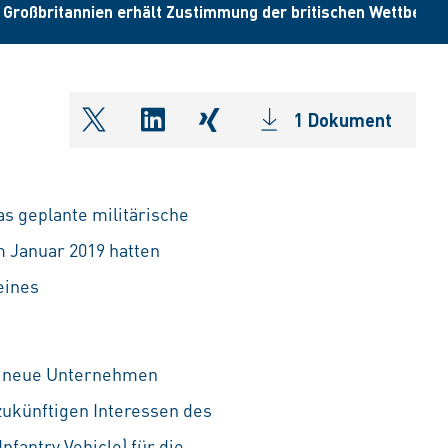
in Großbritannien erhält Zustimmung der britischen Wettbew
1 Dokument
shareOntwitter
shareOnlinkedIn
shareOnxing
s geplante militärische
 Januar 2019 hatten
eines
as neue Unternehmen
 zukünftigen Interessen des
fantry Vehicle) für die