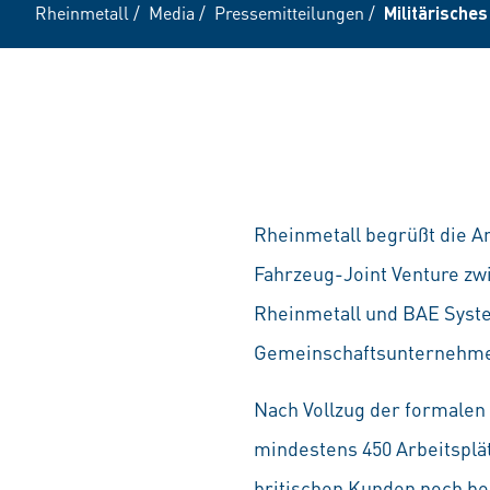
Rheinmetall
/
Media
/
Pressemitteilungen
/
Militärische
Rheinmetall begrüßt die A
Fahrzeug-Joint Venture zw
Rheinmetall und BAE Syste
Gemeinschaftsunternehme
Nach Vollzug der formalen
mindestens 450 Arbeitsplät
britischen Kunden noch bes