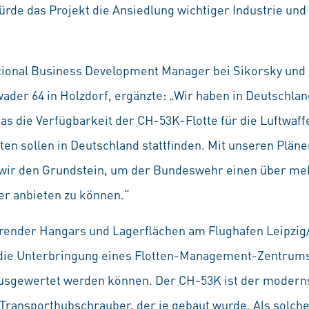
ürde das Projekt die Ansiedlung wichtiger Industrie un
national Business Development Manager bei Sikorsky u
er 64 in Holzdorf, ergänzte: „Wir haben in Deutschlan
as die Verfügbarkeit der CH-53K-Flotte für die Luftwaffe
en sollen in Deutschland stattfinden. Mit unseren Plän
 wir den Grundstein, um der Bundeswehr einen über me
r anbieten zu können.“
render Hangars und Lagerflächen am Flughafen Leipzig/
die Unterbringung eines Flotten-Management-Zentrums 
sgewertet werden können. Der CH-53K ist der modernst
Transporthubschrauber, der je gebaut wurde. Als solche