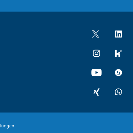
Twitter
LinkedIn
Instagram
kununu
YouTube
glassdo
XING
WhatsA
llungen