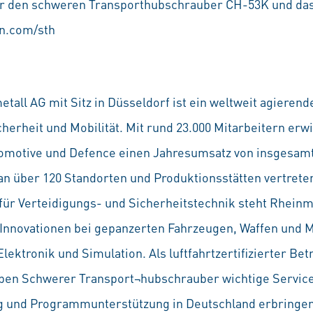
er den schweren Transporthubschrauber CH-53K und das
n.com/sth
tall AG mit Sitz in Düsseldorf ist ein weltweit agiere
herheit und Mobilität. Mit rund 23.000 Mitarbeitern erwi
tomotive und Defence einen Jahresumsatz von insgesam
n über 120 Standorten und Produktionsstätten vertrete
ür Verteidigungs- und Sicherheitstechnik steht Rheinm
 Innovationen bei gepanzerten Fahrzeugen, Waffen und M
ektronik und Simulation. Als luftfahrtzertifizierter Bet
aben Schwerer Transport¬hubschrauber wichtige Servic
g und Programmunterstützung in Deutschland erbringe