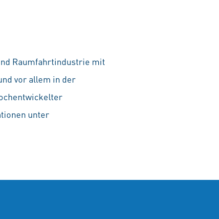
und Raumfahrtindustrie mit
und vor allem in der
hochentwickelter
ationen unter