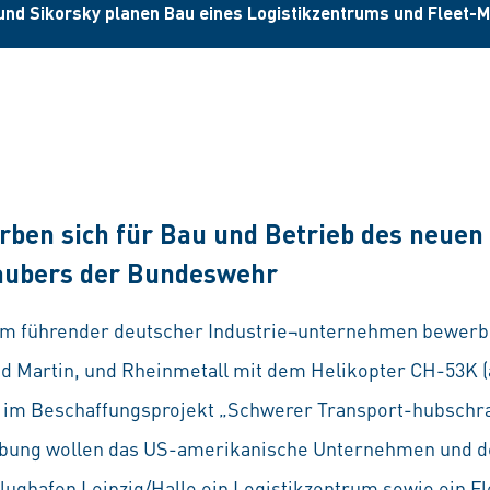
und Sikorsky planen Bau eines Logistikzentrums und Fleet
ben sich für Bau und Betrieb des neuen
aubers der Bundeswehr
 führender deutscher Industrie¬unternehmen bewerben
Martin, und Rheinmetall mit dem Helikopter CH-53K (a
 im Beschaffungsprojekt „Schwerer Transport-hubschrau
rbung wollen das US-amerikanische Unternehmen und d
ughafen Leipzig/Halle ein Logistikzentrum sowie ein