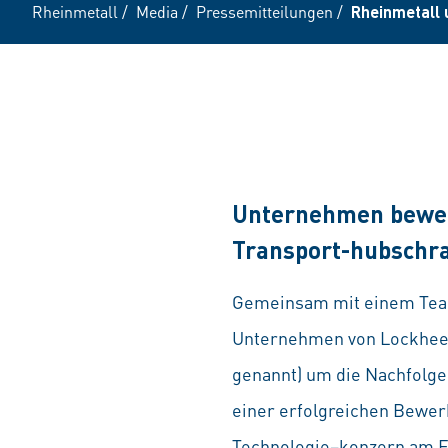
Rheinmetall
/
Media
/
Pressemitteilungen
/
Rheinmetall 
Unternehmen bewer
Transport-hubschr
Gemeinsam mit einem Team
Unternehmen von Lockheed 
genannt) um die Nachfolge
einer erfolgreichen Bewe
Technologie¬konzern am Fl