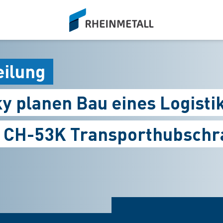
siteLogo
eilung
y planen Bau eines Logisti
 CH-53K Transporthubschr