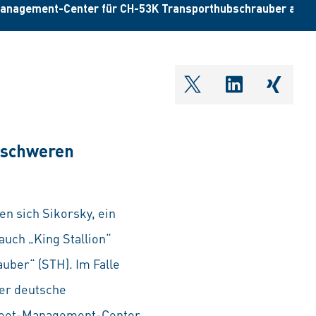
-Management-Center für CH-53K Transporthubschrauber am Fl
shareOntwitter
shareOnlin
share
 schweren
 sich Sikorsky, ein
uch „King Stallion“
ber“ (STH). Im Falle
er deutsche
 Fleet-Management-Center