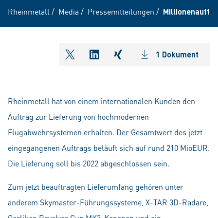
Rheinmetall
/
Media
/
Pressemitteilungen
/
Millionenauftr
1 Dokument
shareOntwitter
shareOnlinkedIn
shareOnxing
Rheinmetall hat von einem internationalen Kunden den
Auftrag zur Lieferung von hochmodernen
Flugabwehrsystemen erhalten. Der Gesamtwert des jetzt
eingegangenen Auftrags beläuft sich auf rund 210 MioEUR.
Die Lieferung soll bis 2022 abgeschlossen sein.
Zum jetzt beauftragten Lieferumfang gehören unter
anderem Skymaster-Führungssysteme, X-TAR 3D-Radare,
Oerlikon Revolver Gun MK3-Kanonen und ein