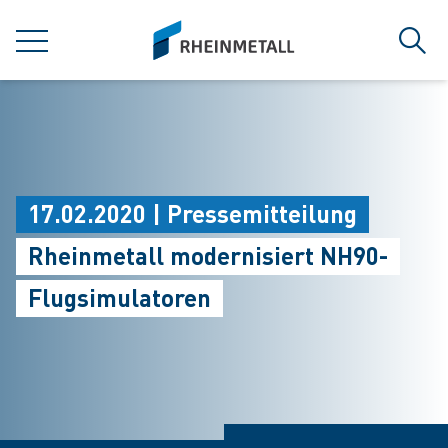
jumpToMain
siteLogo
MENÜ
Such
17.02.2020 | Pressemitteilung
Rheinmetall modernisiert NH90-
Flugsimulatoren