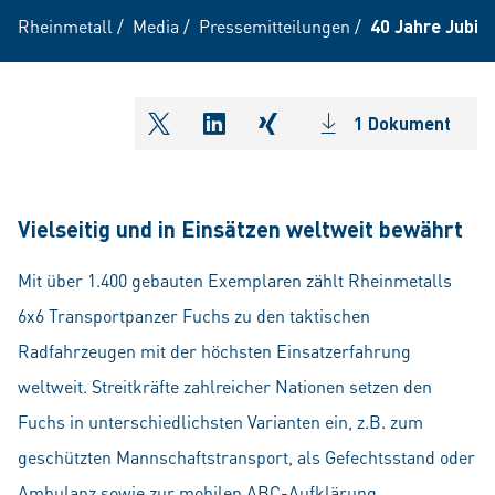
Rheinmetall
/
Media
/
Pressemitteilungen
/
40 Jahre Jubil
1 Dokument
shareOntwitter
shareOnlinkedIn
shareOnxing
Vielseitig und in Einsätzen weltweit bewährt
Mit über 1.400 gebauten Exemplaren zählt Rheinmetalls
6x6 Transportpanzer Fuchs zu den taktischen
Radfahrzeugen mit der höchsten Einsatzerfahrung
weltweit. Streitkräfte zahlreicher Nationen setzen den
Fuchs in unterschiedlichsten Varianten ein, z.B. zum
geschützten Mannschaftstransport, als Gefechtsstand oder
Ambulanz sowie zur mobilen ABC-Aufklärung.