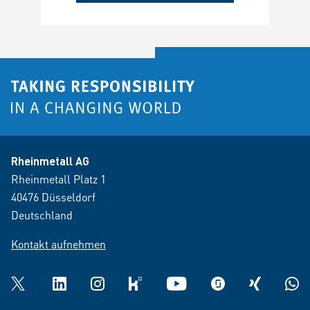
Rheinmetall AG
Rheinmetall Platz 1
40476 Düsseldorf
Deutschland
Kontakt aufnehmen
Twitter
LinkedIn
Instagram
kununu
YouTube
glassdoor
XING
What