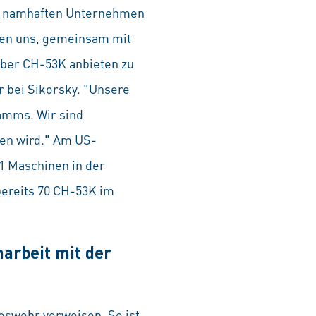
ie namhaften Unternehmen
uen uns, gemeinsam mit
ber CH-53K anbieten zu
r bei Sikorsky. "Unsere
ramms. Wir sind
fen wird." Am US-
31 Maschinen in der
bereits 70 CH-53K im
arbeit mit der
eswehr verweisen. So ist