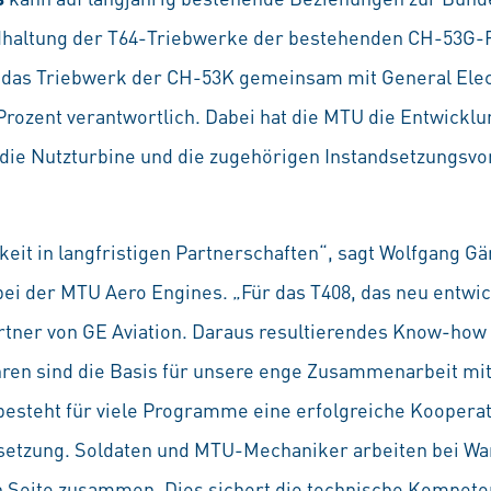
ndhaltung der T64-Triebwerke der bestehenden CH-53G-Fl
 das Triebwerk der CH-53K gemeinsam mit General Electr
 Prozent verantwortlich. Dabei hat die MTU die Entwickl
die Nutzturbine und die zugehörigen Instandsetzungsvor
keit in langfristigen Partnerschaften“, sagt Wolfgang G
i der MTU Aero Engines. „Für das T408, das neu entwi
tner von GE Aviation. Daraus resultierendes Know-how 
hren sind die Basis für unsere enge Zusammenarbeit mi
besteht für viele Programme eine erfolgreiche Koopera
setzung. Soldaten und MTU-Mechaniker arbeiten bei Wa
n Seite zusammen. Dies sichert die technische Kompeten