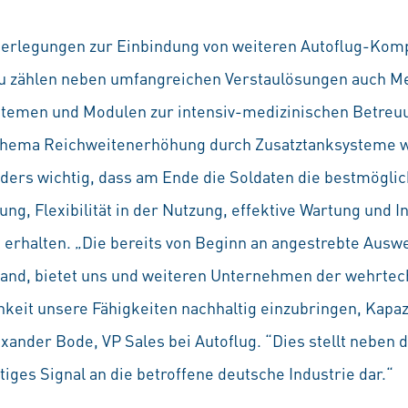
berlegungen zur Einbindung von weiteren Autoflug-Kom
zu zählen neben umfangreichen Verstaulösungen auch M
temen und Modulen zur intensiv-medizinischen Betreu
Thema Reichweitenerhöhung durch Zusatztanksysteme wu
nders wichtig, dass am Ende die Soldaten die bestmögli
ng, Flexibilität in der Nutzung, effektive Wartung und 
 erhalten. „Die bereits von Beginn an angestrebte Ausw
and, bietet uns und weiteren Unternehmen der wehrtech
eit unsere Fähigkeiten nachhaltig einzubringen, Kapaz
xander Bode, VP Sales bei Autoflug. “Dies stellt neben d
ges Signal an die betroffene deutsche Industrie dar.“