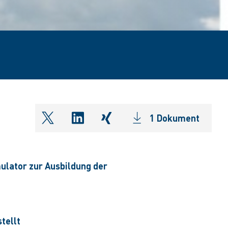
1 Dokument
shareOntwitter
shareOnlinkedIn
shareOnxing
ulator zur Ausbildung der
tellt