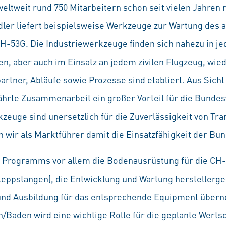
weltweit rund 750 Mitarbeitern schon seit vielen Jahre
ler liefert beispielsweise Werkzeuge zur Wartung des a
H-53G. Die Industriewerkzeuge finden sich nahezu in
en, aber auch im Einsatz an jedem zivilen Flugzeug, wied
rtner, Abläufe sowie Prozesse sind etabliert. Aus Sich
hrte Zusammenarbeit ein großer Vorteil für die Bundesw
euge sind unersetzlich für die Zuverlässigkeit von Tr
 wir als Marktführer damit die Einsatzfähigkeit der Bu
 Programms vor allem die Bodenausrüstung für die CH-
eppstangen), die Entwicklung und Wartung hersteller
und Ausbildung für das entsprechende Equipment übern
/Baden wird eine wichtige Rolle für die geplante Wert