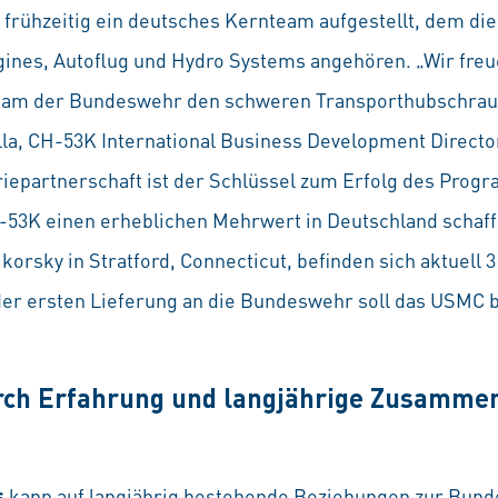
frühzeitig ein deutsches Kernteam aufgestellt, dem d
ines, Autoflug und Hydro Systems angehören. „Wir fre
eam der Bundeswehr den schweren Transporthubschrau
lla, CH-53K International Business Development Directo
riepartnerschaft ist der Schlüssel zum Erfolg des Prog
CH-53K einen erheblichen Mehrwert in Deutschland schaf
korsky in Stratford, Connecticut, befinden sich aktuell 
der ersten Lieferung an die Bundeswehr soll das USMC 
ch Erfahrung und langjährige Zusammen
s
kann auf langjährig bestehende Beziehungen zur Bund