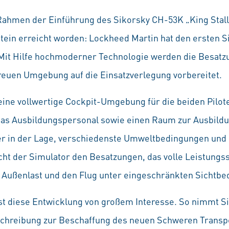
ahmen der Einführung des Sikorsky CH-53K „King Stalli
stein erreicht worden: Lockheed Martin hat den ersten 
it Hilfe hochmoderner Technologie werden die Besatz
etreuen Umgebung auf die Einsatzverlegung vorbereitet.
eine vollwertige Cockpit-Umgebung für die beiden Pilot
das Ausbildungspersonal sowie einen Raum zur Ausbild
er in der Lage, verschiedenste Umweltbedingungen und 
cht der Simulator den Besatzungen, das volle Leistung
it Außenlast und den Flug unter eingeschränkten Sichtb
st diese Entwicklung von großem Interesse. So nimmt S
chreibung zur Beschaffung des neuen Schweren Transpo