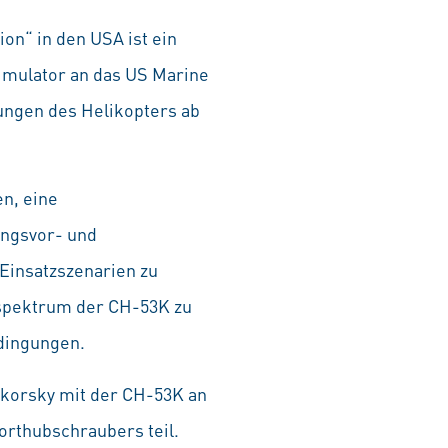
on“ in den USA ist ein
Simulator an das US Marine
ungen des Helikopters ab
en, eine
ungsvor- und
Einsatzszenarien zu
sspektrum der CH-53K zu
edingungen.
ikorsky mit der CH-53K an
rthubschraubers teil.