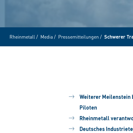
Rheinmetall
/
Media
/
Pressemitteilungen
/
Schwerer Tr
Weiterer Meilenstein 
Piloten
Rheinmetall verantwo
Deutsches Industriete