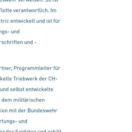
otte verantwortlich. Im
ic entwickelt und ist für
ungs- und
schriften und -
ärtner, Programmleiter für
ckelte Triebwerk der CH-
und selbst entwickelte
t dem militärischen
tion mit der Bundeswehr
rtungs- und
z der Soldaten und erhält