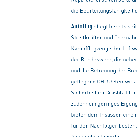
die Beurteilungsfähigkeit
Autoflug
pflegt bereits se
Streitkräften und übernah
Kampfflugzeuge der Luftwa
der Bundeswehr, die neben
und die Betreuung der Brem
geflogene CH-53G entwickel
Sicherheit im Crashfall fü
zudem ein geringes Eigenge
bieten dem Insassen eine 
für den Nachfolger bestehe
Auge gefasst wurde.