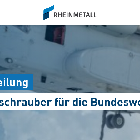
siteLogo
eilung
schrauber für die Bundesw