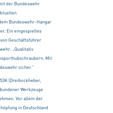
n mit der Bundeswehr
ktuellen
 jedem Bundeswehr-Hangar
er. Ein eingespieltes
t von Geschäftsführer
ehr: „Qualitativ
ansporthubschraubern. Mit
ndeswehr sicher.“
53K (Dreibockheber,
gebundener Werkzeuge
ehmen. Vor allem der
schöpfung in Deutschland