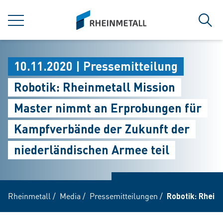
jumpToMain
siteLogo
MENÜ
Such
10.11.2020 | Pressemitteilung
Robotik: Rheinmetall Mission
Master nimmt an Erprobungen für
Kampfverbände der Zukunft der
niederländischen Armee teil
Rheinmetall
/
Media
/
Pressemitteilungen
/
Robotik: Rhein