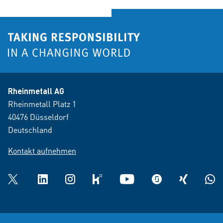
Rheinmetall AG
Rheinmetall Platz 1
40476 Düsseldorf
Deutschland
Kontakt aufnehmen
Twitter
LinkedIn
Instagram
kununu
YouTube
glassdoor
XING
What