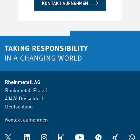
KONTAKT AUFNEHMEN
Rheinmetall AG
Rheinmetall Platz 1
40476 Düsseldorf
Deutschland
Kontakt aufnehmen
Twitter
LinkedIn
Instagram
kununu
YouTube
glassdoor
XING
What