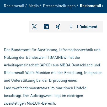
Rheinmetall
/
Media
/
Pressemitteilungen
/
Rheinmetall un
1 Dokument
shareOntwitter
shareOnlinkedIn
shareOnxing
Das Bundesamt für Ausrüstung, Informationstechnik und
Nutzung der Bundeswehr (BAAINBw) hat die
Arbeitsgemeinschaft (ARGE) aus MBDA Deutschland und
Rheinmetall Waffe Munition mit der Erstellung, Integration
und Unterstützung bei der Erprobung eines
Laserwaffendemonstrators im maritimen Umfeld
beauftragt. Der Auftragswert liegt im niedrigen
zweistelligen MioEUR-Bereich.