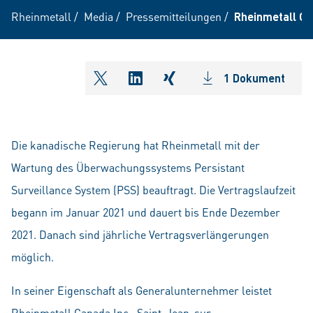
Rheinmetall
/
Media
/
Pressemitteilungen
/
Rheinmetall Ca
1 Dokument
shareOntwitter
shareOnlinkedIn
shareOnxing
Die kanadische Regierung hat Rheinmetall mit der
Wartung des Überwachungssystems Persistant
Surveillance System (PSS) beauftragt. Die Vertragslaufzeit
begann im Januar 2021 und dauert bis Ende Dezember
2021. Danach sind jährliche Vertragsverlängerungen
möglich.
In seiner Eigenschaft als Generalunternehmer leistet
Rheinmetall Canada Inc., Saint-Jean-sur-