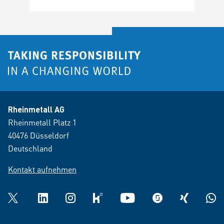
Rheinmetall AG
Rheinmetall Platz 1
40476 Düsseldorf
Deutschland
Kontakt aufnehmen
Twitter
LinkedIn
Instagram
kununu
YouTube
glassdoor
XING
What