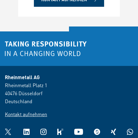
Rheinmetall AG
Rheinmetall Platz 1
40476 Düsseldorf
Deutschland
Kontakt aufnehmen
Twitter
LinkedIn
Instagram
kununu
YouTube
glassdoor
XING
What