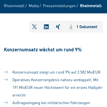
Rheinmetall
/
Media
/
Pressemitteilungen
/
Rheinmetall: R
1 Dokument
shareOntwitter
shareOnlinkedIn
shareOnxing
Konzernumsatz wächst um rund 9%
Konzernumsatz steigt um rund 9% auf 2.582 MioEUR
Operatives Konzernergebnis nahezu verdoppelt: Mit
191 MioEUR neuer Höchstwert für ein erstes Halbjahr
erreicht
Auftragseingang bei militärischen Fahrzeugen