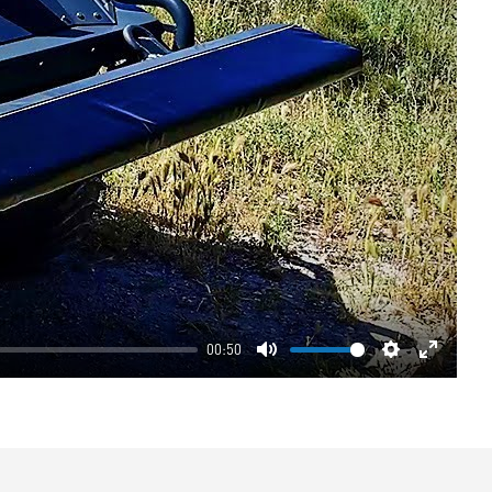
00:50
Mute
Settings
Enter
fullscre