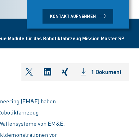
KONTAKT AUFNEHMEN
eue Module für das Robotikfahrzeug Mission Master SP
1 Dokument
shareOntwitter
shareOnlinkedIn
shareOnxing
ineering (EM&E) haben
obotikfahrzeug
d Waffensysteme von EM&E.
uktdemonstrationen vor