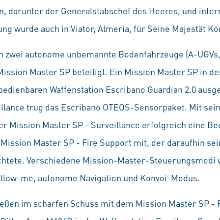
, darunter der Generalstabschef des Heeres, und inter
ung wurde auch in Viator, Almeria, für Seine Majestät Kö
en zwei autonome unbemannte Bodenfahrzeuge (A-UGV
Mission Master SP beteiligt. Ein Mission Master SP in de
bedienbaren Waffenstation Escribano Guardian 2.0 ausges
illance trug das Escribano OTEOS-Sensorpaket. Mit se
 Mission Master SP - Surveillance erfolgreich eine Be
ission Master SP - Fire Support mit, der daraufhin sei
chtete. Verschiedene Mission-Master-Steuerungsmodi 
Follow-me, autonome Navigation und Konvoi-Modus.
ießen im scharfen Schuss mit dem Mission Master SP - F