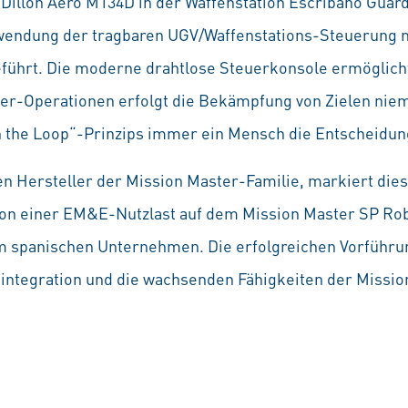
llon Aero M134D in der Waffenstation Escribano Guardia
endung der tragbaren UGV/Waffenstations-Steuerung mi
führt. Die moderne drahtlose Steuerkonsole ermöglicht
ter-Operationen erfolgt die Bekämpfung von Zielen nie
n the Loop“-Prinzips immer ein Mensch die Entscheidu
en Hersteller der Mission Master-Familie, markiert die
tion einer EM&E-Nutzlast auf dem Mission Master SP Rob
 spanischen Unternehmen. Die erfolgreichen Vorführun
ntegration und die wachsenden Fähigkeiten der Mission