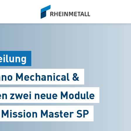
siteLogo
eilung
ano Mechanical &
en zwei neue Module
 Mission Master SP