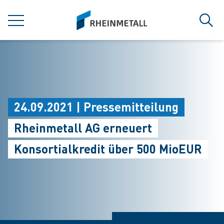
jumpToMain
siteLogo
MENÜ
Such
24.09.2021 | Pressemitteilung
Rheinmetall AG erneuert
Konsortialkredit über 500 MioEUR