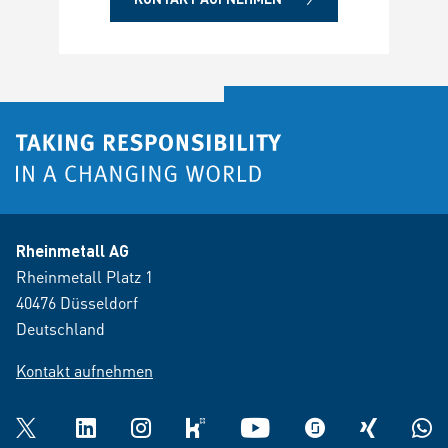
Rheinmetall AG
Rheinmetall Platz 1
40476 Düsseldorf
Deutschland
Kontakt aufnehmen
Twitter
LinkedIn
Instagram
kununu
YouTube
glassdoor
XING
What