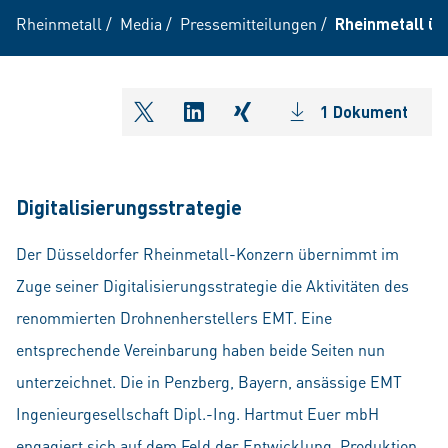
Rheinmetall
/
Media
/
Pressemitteilungen
/
Rheinmetall üb
1 Dokument
shareOntwitter
shareOnlinkedIn
shareOnxing
Digitalisierungsstrategie
Der Düsseldorfer Rheinmetall-Konzern übernimmt im
Zuge seiner Digitalisierungsstrategie die Aktivitäten des
renommierten Drohnenherstellers EMT. Eine
entsprechende Vereinbarung haben beide Seiten nun
unterzeichnet. Die in Penzberg, Bayern, ansässige EMT
Ingenieurgesellschaft Dipl.-Ing. Hartmut Euer mbH
engagiert sich auf dem Feld der Entwicklung, Produktion