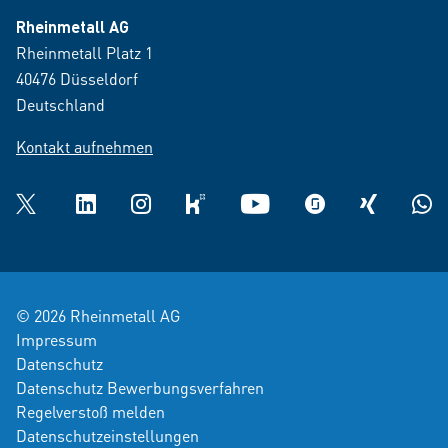
Rheinmetall AG
Rheinmetall Platz 1
40476 Düsseldorf
Deutschland
Kontakt aufnehmen
Twitter
LinkedIn
Instagram
kununu
YouTube
glassdoor
XING
What
© 2026 Rheinmetall AG
Impressum
Datenschutz
Datenschutz Bewerbungsverfahren
Regelverstoß melden
Datenschutzeinstellungen