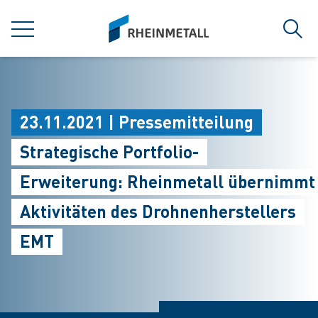
jumpToMain
siteLogo
MENÜ
Such
23.11.2021 | Pressemitteilung
Strategische Portfolio-
Erweiterung: Rheinmetall übernimmt
Aktivitäten des Drohnenherstellers
EMT