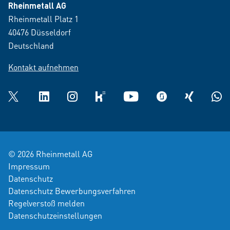
Rheinmetall AG
Rheinmetall Platz 1
40476 Düsseldorf
Deutschland
Kontakt aufnehmen
Twitter
LinkedIn
Instagram
kununu
YouTube
glassdoor
XING
What
© 2026 Rheinmetall AG
Impressum
Datenschutz
Datenschutz Bewerbungsverfahren
Regelverstoß melden
Datenschutzeinstellungen