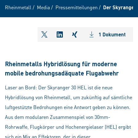
Rheinmetall
/
Media
/
Pressemitteilungen
/
Der Skyranger 
1 Dokument
shareOntwitter
shareOnlinkedIn
shareOnxing
Rheinmetalls Hybridlösung für moderne
mobile bedrohungsadäquate Flugabwehr
Laser an Bord: Der Skyranger 30 HEL ist die neue
Hybridlösung von Rheinmetall, um zukünftig auf sämtliche
luftgestützte Bedrohungen eine Antwort geben zu können.
Aus dem modularen Zusammenspiel von 30mm-
Rohrwaffe, Flugkörper und Hochenergielaser (HEL) ergibt
sich ein Mix an Effektoren, der in dieser