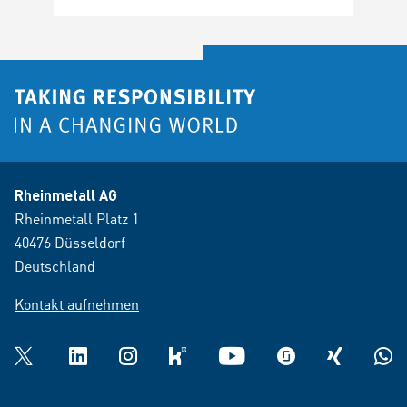
Rheinmetall AG
Rheinmetall Platz 1
40476 Düsseldorf
Deutschland
Kontakt aufnehmen
Twitter
LinkedIn
Instagram
kununu
YouTube
glassdoor
XING
What