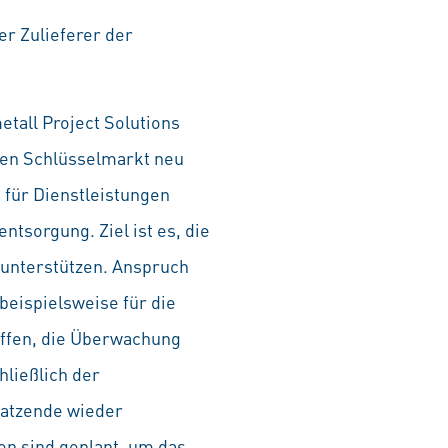
er Zulieferer der
etall Project Solutions
len Schlüsselmarkt neu
 für Dienstleistungen
ntsorgung. Ziel ist es, die
u unterstützen. Anspruch
beispielsweise für die
affen, die Überwachung
ließlich der
satzende wieder
n sind geplant, um das