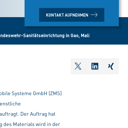
KONTAKT AUFNEHMEN
ndeswehr-Sanitätseinrichtung in Gao, Mali
shareOntwitter
shareOnlin
share
Mobile Systeme GmbH (ZMS)
ienstliche
uftragt. Der Auftrag hat
 des Materials wird in der