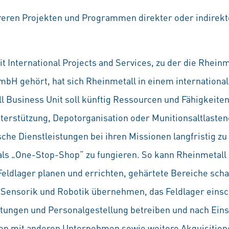
reren Projekten und Programmen direkter oder indirekt
t International Projects and Services, zu der die Rheinm
H gehört, hat sich Rheinmetall in einem internationa
ll Business Unit soll künftig Ressourcen und Fähigkeiten
nterstützung, Depotorganisation oder Munitionsaltlastene
che Dienstleistungen bei ihren Missionen langfristig z
 als „One-Stop-Shop“ zu fungieren. So kann Rheinmetall 
Feldlager planen und errichten, gehärtete Bereiche sch
 Sensorik und Robotik übernehmen, das Feldlager einsch
istungen und Personalgestellung betreiben und nach Ein
n mit anderen Unternehmen sowie weitere Akquisitione