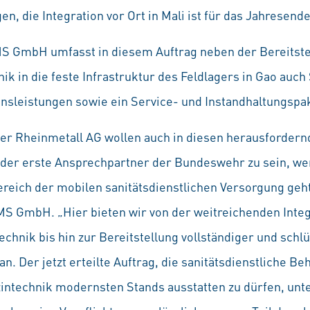
en, die Integration vor Ort in Mali ist für das Jahresende
S GmbH umfasst in diesem Auftrag neben der Bereitstel
k in die feste Infrastruktur des Feldlagers in Gao auc
leistungen sowie ein Service- und Instandhaltungspa
der Rheinmetall AG wollen auch in diesen herausforder
der erste Ansprechpartner der Bundeswehr zu sein, wen
reich der mobilen sanitätsdienstlichen Versorgung geht
MS GmbH. „Hier bieten wir von der weitreichenden Integ
chnik bis hin zur Bereitstellung vollständiger und schlü
an. Der jetzt erteilte Auftrag, die sanitätsdienstliche 
zintechnik modernsten Stands ausstatten zu dürfen, unt