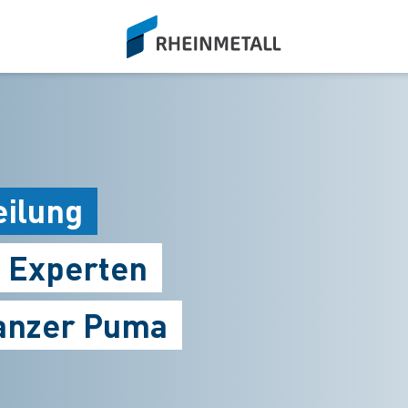
siteLogo
eilung
 Experten
anzer Puma