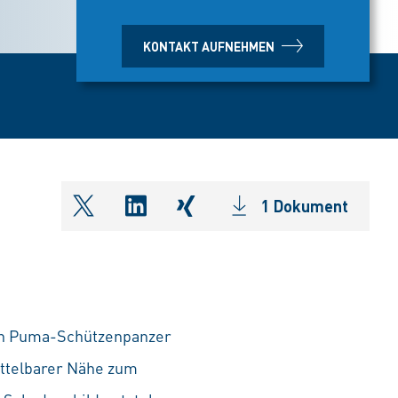
KONTAKT AUFNEHMEN
1 Dokument
shareOntwitter
shareOnlinkedIn
shareOnxing
ten Puma-Schützenpanzer
ttelbarer Nähe zum