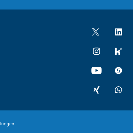
Twitter
LinkedIn
Instagram
kununu
YouTube
glassdo
XING
WhatsA
llungen