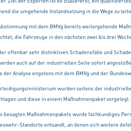
. Ziel der Experten ist es zuallererst, ein qualifiziert
hend die umgehende Instandsetzung in die Wege zu leite
r Abstimmung mit dem BMVg bereits weitergehende Maßn
ichtet, die Fahrzeuge in den nächsten zwei bis drei Woch
der offenbar sehr distinktiven Schadensfälle und Sch
rden auch auf der industriellen Seite sofort angestoßen
ss der Analyse engstens mit dem BMVg und der Bundesw
teidigungsministerium wurden seitens der industriell
lagen und diese in einem Maßnahmenpaket vorgelegt.
es besagten Maßnahmenpakets wurde fachkundiges Per
eswehr-Standorte entsandt, an denen sich weitere de