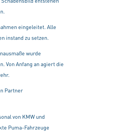
es Schadensbild entstehen
n.
ahmen eingeleitet. Alle
en instand zu setzen.
adenausmaße wurde
. Von Anfang an agiert die
ehr.
en Partner
sonal von KMW und
fekte Puma-Fahrzeuge