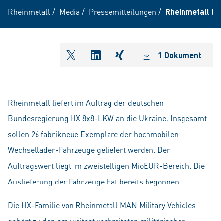
Rheinmetall
/
Media
/
Pressemitteilungen
/
Rheinmetall lie
1 Dokument
shareOntwitter
shareOnlinkedIn
shareOnxing
Rheinmetall liefert im Auftrag der deutschen
Bundesregierung HX 8x8-LKW an die Ukraine. Insgesamt
sollen 26 fabrikneue Exemplare der hochmobilen
Wechsellader-Fahrzeuge geliefert werden. Der
Auftragswert liegt im zweistelligen MioEUR-Bereich. Die
Auslieferung der Fahrzeuge hat bereits begonnen.
Die HX-Familie von Rheinmetall MAN Military Vehicles
gehört zu den am weitest verbreiteten militärischen