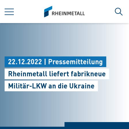
jumpToMain
siteLogo
MENÜ
Such
22.12.2022 | Pressemitteilung
Rheinmetall liefert fabrikneue
Militär-LKW an die Ukraine