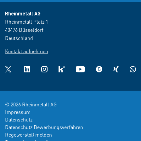
Rheinmetall AG
Rheinmetall Platz 1
40476 Düsseldorf
Deutschland
Kontakt aufnehmen
Twitter
LinkedIn
Instagram
kununu
YouTube
glassdoor
XING
What
© 2026 Rheinmetall AG
Impressum
Datenschutz
Datenschutz Bewerbungsverfahren
Regelverstoß melden