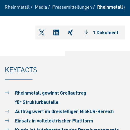
Rheinmetall
/
Media
/
Pressemitteilungen
/
Rheinmetall ge
1 Dokument
shareOntwitter
shareOnlinkedIn
shareOnxing
KEYFACTS
Rheinmetall gewinnt
Großauftrag
für
Strukturbauteile
Auftragswert
im dreistelligen
MioEUR-Bereich
Einsatz in vollelektrischer
Plattform
Kunde ist Autohersteller
des Premiumsegments