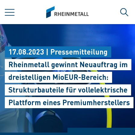
jumpToMain
siteLogo
MENÜ
Such
17.08.2023 | Pressemitteilung
Rheinmetall gewinnt Neuauftrag im
dreistelligen MioEUR-Bereich:
Strukturbauteile für vollelektrische
Plattform eines Premiumherstellers