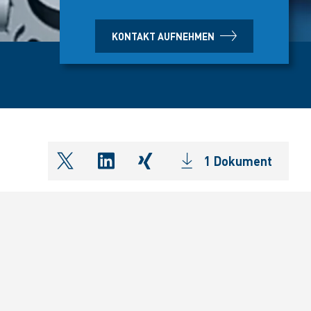
KONTAKT AUFNEHMEN
1 Dokument
shareOntwitter
shareOnlinkedIn
shareOnxing