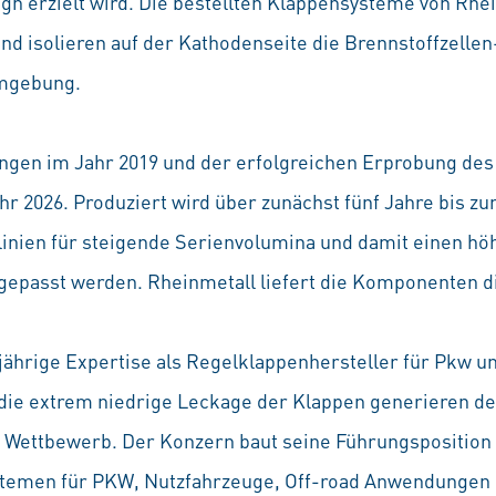
n erzielt wird. Die bestellten Klappensysteme von Rhei
d isolieren auf der Kathodenseite die Brennstoffzellen
Umgebung.
ngen im Jahr 2019 und der erfolgreichen Erprobung des
hr 2026. Produziert wird über zunächst fünf Jahre bis z
linien für steigende Serienvolumina und damit einen hö
ngepasst werden. Rheinmetall liefert die Komponenten d
jährige Expertise als Regelklappenhersteller für Pkw u
ie extrem niedrige Leckage der Klappen generieren d
ettbewerb. Der Konzern baut seine Führungsposition a
stemen für PKW, Nutzfahrzeuge, Off-road Anwendungen