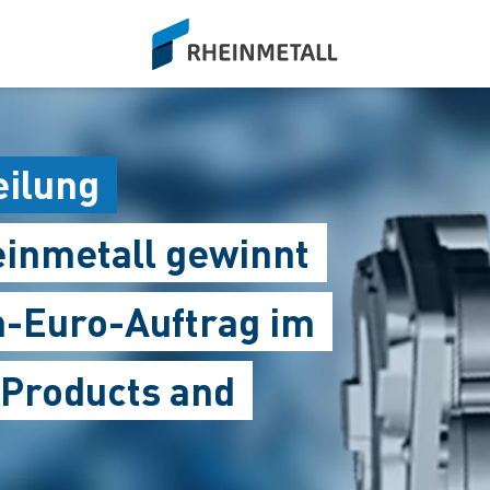
siteLogo
eilung
einmetall gewinnt
n-Euro-Auftrag im
 Products and