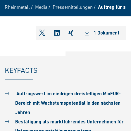
Rheinmetall
/
Media
/
Pressemitteilungen
/
Auftrag für str
1 Dokument
shareOntwitter
shareOnlinkedIn
shareOnxing
KEYFACTS
Auftragswert im niedrigen dreistelligen MioEUR-
Bereich mit Wachstumspotential in den nächsten
Jahren
Bestätigung als marktführendes Unternehmen für
Unterwasserverteidigungssysteme