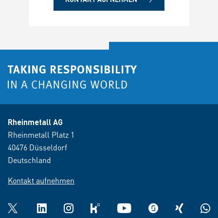
Rheinmetall AG
Rheinmetall Platz 1
40476 Düsseldorf
Deutschland
Kontakt aufnehmen
Twitter
LinkedIn
Instagram
kununu
YouTube
glassdoor
XING
What