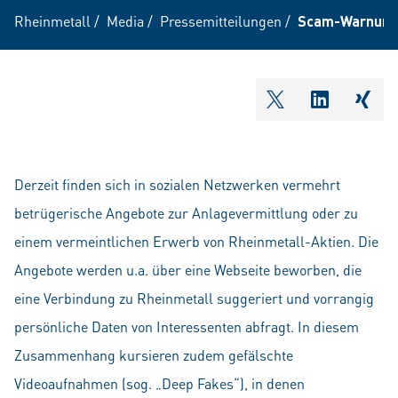
Rheinmetall
/
Media
/
Pressemitteilungen
/
Scam-Warnung
shareOntwitter
shareOnli
shar
Derzeit finden sich in sozialen Netzwerken vermehrt
betrügerische Angebote zur Anlagevermittlung oder zu
einem vermeintlichen Erwerb von Rheinmetall-Aktien. Die
Angebote werden u.a. über eine Webseite beworben, die
eine Verbindung zu Rheinmetall suggeriert und vorrangig
persönliche Daten von Interessenten abfragt. In diesem
Zusammenhang kursieren zudem gefälschte
Videoaufnahmen (sog. „Deep Fakes“), in denen