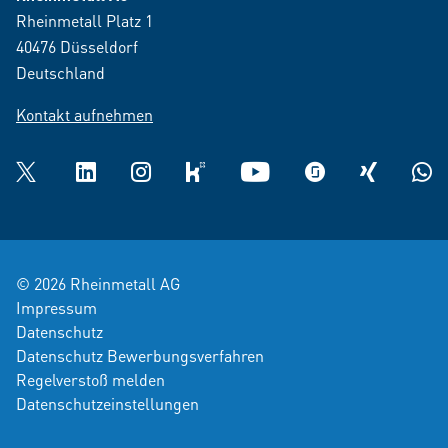
Rheinmetall Platz 1
40476 Düsseldorf
Deutschland
Kontakt aufnehmen
Twitter
LinkedIn
Instagram
kununu
YouTube
glassdoor
XING
What
© 2026 Rheinmetall AG
Impressum
Datenschutz
Datenschutz Bewerbungsverfahren
Regelverstoß melden
Datenschutzeinstellungen