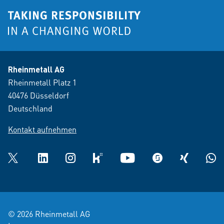
Rheinmetall AG
Rheinmetall Platz 1
40476 Düsseldorf
Deutschland
Kontakt aufnehmen
Twitter
LinkedIn
Instagram
kununu
YouTube
glassdoor
XING
What
© 2026 Rheinmetall AG