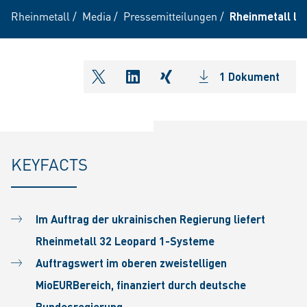
Rheinmetall
/
Media
/
Pressemitteilungen
/
Rheinmetall li
1 Dokument
shareOntwitter
shareOnlinkedIn
shareOnxing
KEYFACTS
Im Auftrag der ukrainischen Regierung liefert
Rheinmetall 32 Leopard 1-Systeme
Auftragswert im oberen zweistelligen
MioEURBereich, finanziert durch deutsche
Bundesregierung