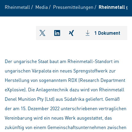
Rheinmetall
/
Media
/
Pressemitteilungen
/
Rheinmetall ge
1 Dokument
shareOntwitter
shareOnlinkedIn
shareOnxing
Der ungarische Staat baut am Rheinmetall-Standort im
ungarischen Várpalota ein neues Sprengstoffwerk zur
Herstellung von sogenanntem RDX (Research Department
eXplosive). Die Anlagentechnik dazu wird von Rheinmetall
Denel Munition Pty (Ltd) aus Südafrika geliefert. Gemäß
der am 15. Dezember 2022 unterschriebenen vertraglichen
Vereinbarung wird ein neues Werk ausgestattet, das
zukünftig von einem Gemeinschaftsunternehmen zwischen