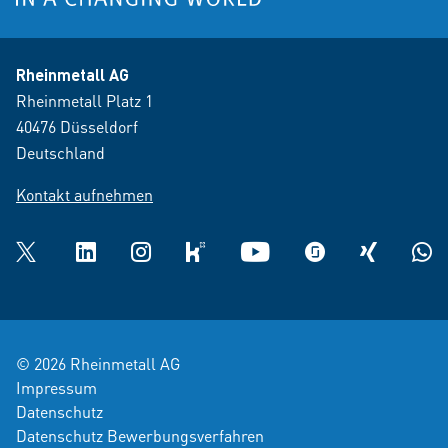
Rheinmetall AG
Rheinmetall Platz 1
40476 Düsseldorf
Deutschland
Kontakt aufnehmen
Twitter
LinkedIn
Instagram
kununu
YouTube
glassdoor
XING
What
© 2026 Rheinmetall AG
Impressum
Datenschutz
Datenschutz Bewerbungsverfahren