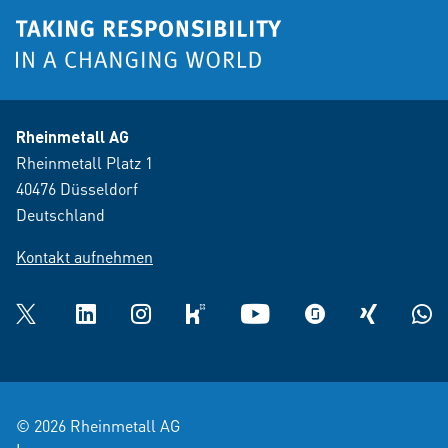
Rheinmetall AG
Rheinmetall Platz 1
40476 Düsseldorf
Deutschland
Kontakt aufnehmen
Twitter
LinkedIn
Instagram
kununu
YouTube
glassdoor
XING
What
© 2026 Rheinmetall AG