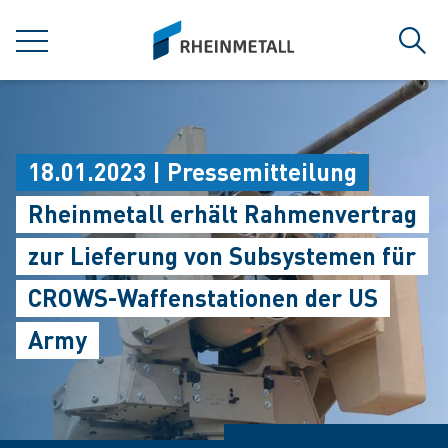
jumpToMain
siteLogo
MENÜ
Such
18.01.2023 | Pressemitteilung
Rheinmetall erhält Rahmenvertrag
zur Lieferung von Subsystemen für
CROWS-Waffenstationen der US
Army