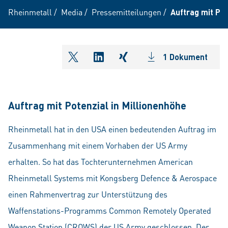
Rheinmetall
/
Media
/
Pressemitteilungen
/
Auftrag mit Pot
1 Dokument
shareOntwitter
shareOnlinkedIn
shareOnxing
Auftrag mit Potenzial in Millionenhöhe
Rheinmetall hat in den USA einen bedeutenden Auftrag im
Zusammenhang mit einem Vorhaben der US Army
erhalten. So hat das Tochterunternehmen American
Rheinmetall Systems mit Kongsberg Defence & Aerospace
einen Rahmenvertrag zur Unterstützung des
Waffenstations-Programms Common Remotely Operated
Weapon Station (CROWS) der US Army geschlossen. Der