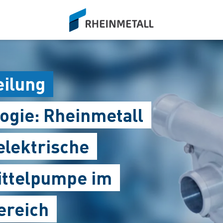
siteLogo
eilung
ogie: Rheinmetall
elektrische
ttelpumpe im
ereich