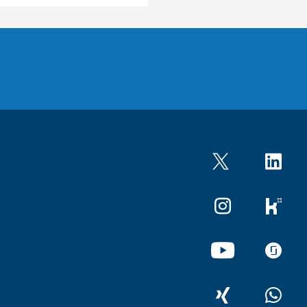
Twitter
LinkedIn
Instagram
kununu
YouTube
glassdo
XING
WhatsA