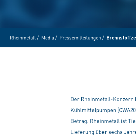
Rheinmetall
/
Media
/
Pressemitteilungen
/
Brennstoffze
Der Rheinmetall-Konzern h
Kühlmittelpumpen (CWA2000
Betrag. Rheinmetall ist Tie
Lieferung über sechs Jahr