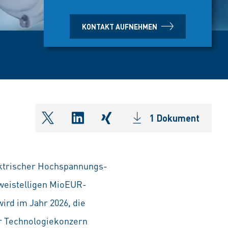
KONTAKT AUFNEHMEN
1 Dokument
shareOntwitter
shareOnlinkedIn
shareOnxing
ektrischer Hochspannungs-
zweistelligen MioEUR-
ird im Jahr 2026, die
er Technologiekonzern