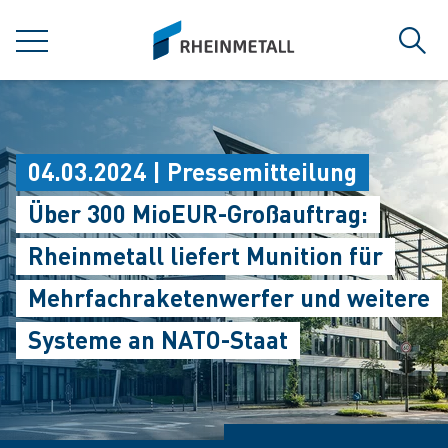
jumpToMain
siteLogo
MENÜ
Such
04.03.2024 | Pressemitteilung
Über 300 MioEUR-Großauftrag:
Rheinmetall liefert Munition für
Mehrfachraketenwerfer und weitere
Systeme an NATO-Staat