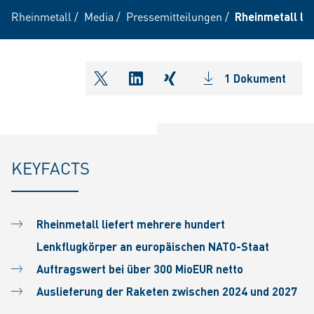
Rheinmetall
/
Media
/
Pressemitteilungen
/
Rheinmetall li
1 Dokument
shareOntwitter
shareOnlinkedIn
shareOnxing
KEYFACTS
Rheinmetall liefert mehrere hundert
Lenkflugkörper an europäischen NATO-Staat
Auftragswert bei über 300 MioEUR netto
Auslieferung der Raketen zwischen 2024 und 2027