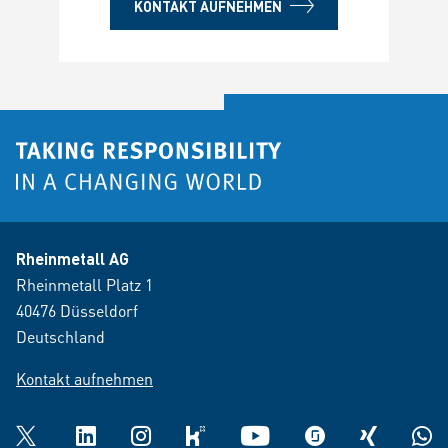
KONTAKT AUFNEHMEN
Rheinmetall AG
Rheinmetall Platz 1
40476 Düsseldorf
Deutschland
Kontakt aufnehmen
Twitter
LinkedIn
Instagram
kununu
YouTube
glassdoor
XING
What