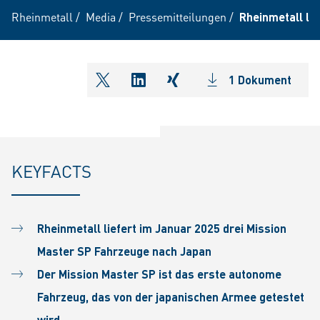
Rheinmetall
/
Media
/
Pressemitteilungen
/
Rheinmetall li
1 Dokument
shareOntwitter
shareOnlinkedIn
shareOnxing
KEYFACTS
Rheinmetall liefert im Januar 2025 drei Mission
Master SP Fahrzeuge nach Japan
Der Mission Master SP ist das erste autonome
Fahrzeug, das von der japanischen Armee getestet
wird