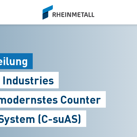
siteLogo
eilung
 Industries
modernstes Counter
System (C-suAS)