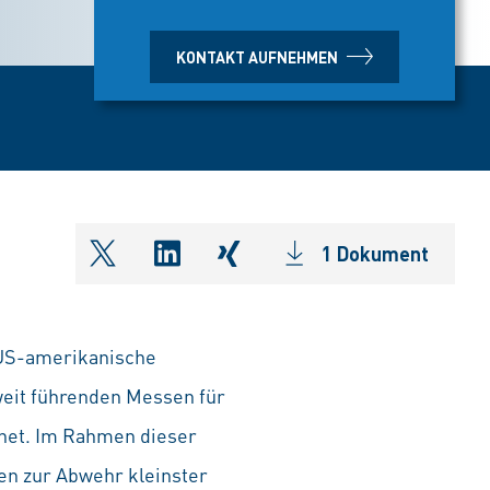
KONTAKT AUFNEHMEN
1 Dokument
shareOntwitter
shareOnlinkedIn
shareOnxing
 US-amerikanische
weit führenden Messen für
net. Im Rahmen dieser
en zur Abwehr kleinster