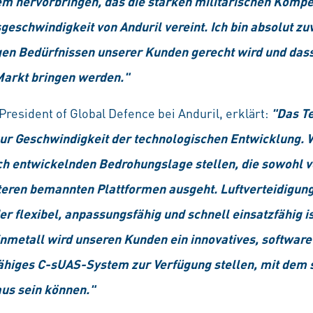
em hervorbringen, das die starken militärischen Komp
eschwindigkeit von Anduril vereint. Ich bin absolut zuv
en Bedürfnissen unserer Kunden gerecht wird und dass 
 Markt bringen werden."
President of Global Defence bei Anduril, erklärt:
"Das T
zur Geschwindigkeit der technologischen Entwicklung. 
asch entwickelnden Bedrohungslage stellen, die sowoh
teren bemannten Plattformen ausgeht. Luftverteidigun
r flexibel, anpassungsfähig und schnell einsatzfähig is
nmetall wird unseren Kunden ein innovatives, software
ähiges C-sUAS-System zur Verfügung stellen, mit dem 
aus sein können."