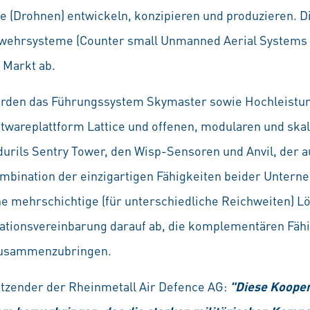
 (Drohnen) entwickeln, konzipieren und produzieren. 
wehrsysteme (Counter small Unmanned Aerial Systems - 
 Markt ab.
den das Führungssystem Skymaster sowie Hochleistu
ftwareplattform Lattice und offenen, modularen und ska
rils Sentry Tower, den Wisp-Sensoren und Anvil, der
mbination der einzigartigen Fähigkeiten beider Untern
e mehrschichtige (für unterschiedliche Reichweiten) L
rationsvereinbarung darauf ab, die komplementären Fähi
zusammenzubringen.
itzender der Rheinmetall Air Defence AG:
"Diese Kooper