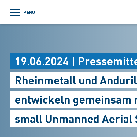
jumpToMain
MENÜ
19.06.2024 | Pressemitt
Rheinmetall und Anduril
entwickeln gemeinsam 
small Unmanned Aerial 