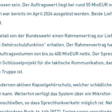
sen sein. Der Auftragswert liegt bei rund 55 MioEUR ne
n war bereits im April 2024 ausgelöst worden. Beide Li
t.
metall von der Bundeswehr einen Rahmenvertrag zur Lief
 Gehörschutz­funktion“ erhalten. Der Rahmenvertrag hat
Auftragsvolumen von bis zu 400 MioEUR netto. Der Sprec
n Schlüsselprojekt für die taktische Kommunikation, das
 Truppe ist.
dernen aktiven Kapselgehörschutz, welcher schädlich
 kann. Weiterhin verfügt das System über ein Mikrofon u
nschließen, so dass Sprechfunkverkehr möglich ist. N
rschiedene Push-to-talk (PTT)-Tasten sowie verschiede