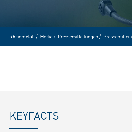
Rheinmetall
/
Media
/
Pressemitteilungen
/
Pressemittei
KEYFACTS