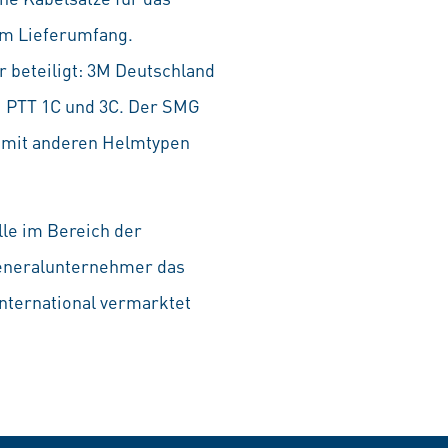
um Lieferumfang.
r beteiligt: 3M Deutschland
i PTT 1C und 3C. Der SMG
h mit anderen Helmtypen
lle im Bereich der
eneral­unternehmer das
International vermarktet