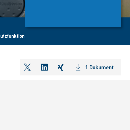
hutzfunktion
1 Dokument
shareOntwitter
shareOnlinkedIn
shareOnxing