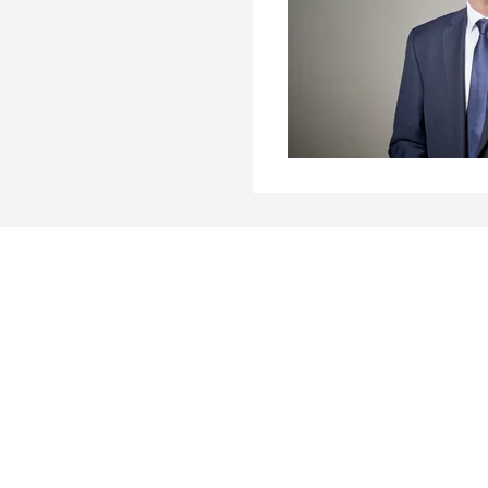
Rheinmetall AG
Rheinmetall Platz 1