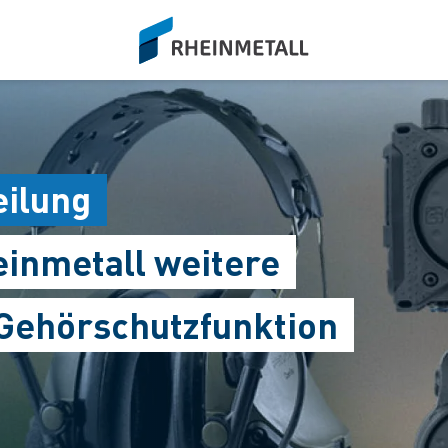
siteLogo
eilung
einmetall weitere
 Gehörschutzfunktion