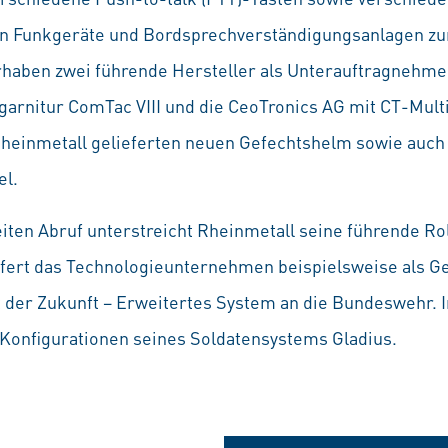
en Funkgeräte und Bordsprechverständigungs­anlagen z
rhaben zwei führende Hersteller als Unterauftrag­nehme
rnitur ComTac VIII und die CeoTronics AG mit CT-Mult
 Rheinmetall gelieferten neuen Gefechtshelm sowie auc
l.
eiten Abruf unterstreicht Rheinmetall seine führende Ro
efert das Technologieunternehmen beispielsweise als G
 der Zukunft – Erweitertes System an die Bundeswehr. 
Konfigurationen seines Soldatensystems Gladius.