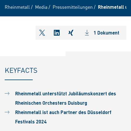
Rheinmetall
/
Media
/
Pressemitteilungen
/
Rheinmetall un
1 Dokument
shareOntwitter
shareOnlinkedIn
shareOnxing
KEYFACTS
Rheinmetall unterstützt Jubiläumskonzert des
Rheinischen Orchesters Duisburg
Rheinmetall ist auch Partner des Düsseldorf
Festivals 2024