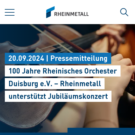
jumpToMain
siteLogo
MENÜ
Such
20.09.2024 | Pressemitteilung
100 Jahre Rheinisches Orchester
Duisburg e.V. – Rheinmetall
unterstützt Jubiläumskonzert