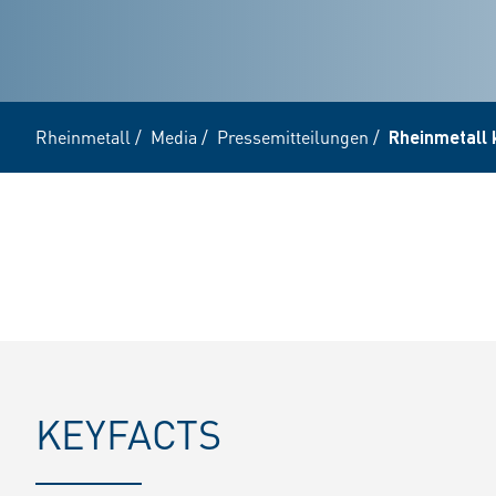
Rheinmetall
/
Media
/
Pressemitteilungen
/
Rheinmetall 
KEYFACTS