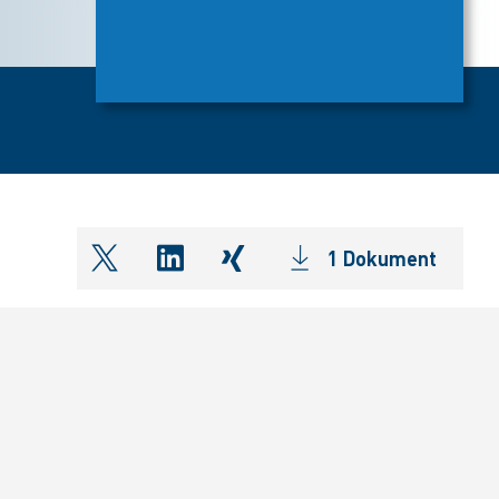
1 Dokument
shareOntwitter
shareOnlinkedIn
shareOnxing