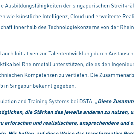
ie Ausbildungsfähigkeiten der singapurischen Streitkrä
en wie künstliche Intelligenz, Cloud und erweiterte Real
schaft innerhalb des Technologiekonzerns von der Rhei
d auch Initiativen zur Talententwicklung durch Austaus
ktika bei Rheinmetall unterstützen, die es den Ingenieu
echnischen Kompetenzen zu vertiefen. Die Zusammenarb
5 in Singapur bekannt gegeben.
ulation and Training Systems bei DSTA:
„Diese Zusamme
glichen, die Stärken des jeweils anderen zu nutzen, um
u erforschen und realistischere, ansprechendere und ef
ln. Wir hoffen, auf diese Weise das transformative Pot