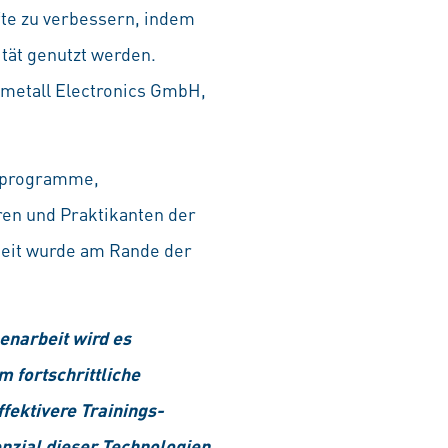
fte zu verbessern, indem
ität genutzt werden.
nmetall Electronics GmbH,
chprogramme,
ren und Praktikanten der
eit wurde am Rande der
narbeit wird es
 fortschrittliche
fektivere Trainings­
enzial dieser Technologien