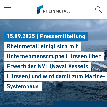
jumpToMain
siteLogo
MENÜ
Such
15.09.2025 | Pressemitteilung
Rheinmetall einigt sich mit
Unternehmensgruppe Lürssen über
Erwerb der NVL (Naval Vessels
Lürssen) und wird damit zum Marine-
Systemhaus