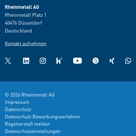
Rheinmetall AG
Rheinmetall Platz 1
40476 Düsseldorf
Deutschland
Kontakt aufnehmen
Twitter
LinkedIn
Instagram
kununu
YouTube
glassdoor
XING
What
© 2026 Rheinmetall AG
Impressum
Datenschutz
Datenschutz Bewerbungsverfahren
Regelverstoß melden
Datenschutzeinstellungen