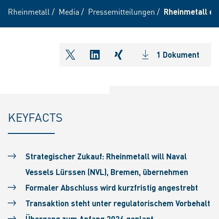
Rheinmetall
/
Media
/
Pressemitteilungen
/
Rheinmetall ei
1 Dokument
shareOntwitter
shareOnlinkedIn
shareOnxing
KEYFACTS
Strategischer Zukauf: Rheinmetall will Naval
Vessels Lürssen (NVL), Bremen, übernehmen
Formaler Abschluss wird kurzfristig angestrebt
Transaktion steht unter regulatorischem Vorbehalt
Übergang zum
Anfang 2026 geplant