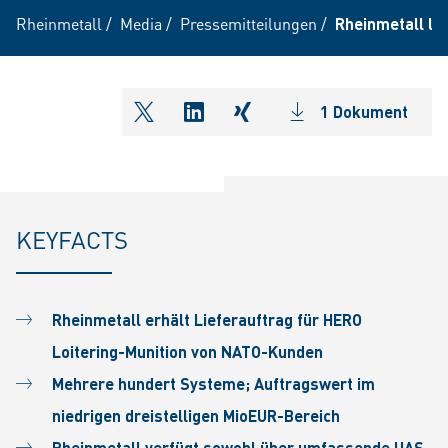
Rheinmetall
/
Media
/
Pressemitteilungen
/
Rheinmetall li
1 Dokument
shareOntwitter
shareOnlinkedIn
shareOnxing
KEYFACTS
Rheinmetall erhält Lieferauftrag für HERO
Loitering-Munition von NATO-Kunden
Mehrere hundert Systeme; Auftragswert im
niedrigen dreistelligen MioEUR-Bereich
Rheinmetall verfügt sowohl über umfassende UAS-